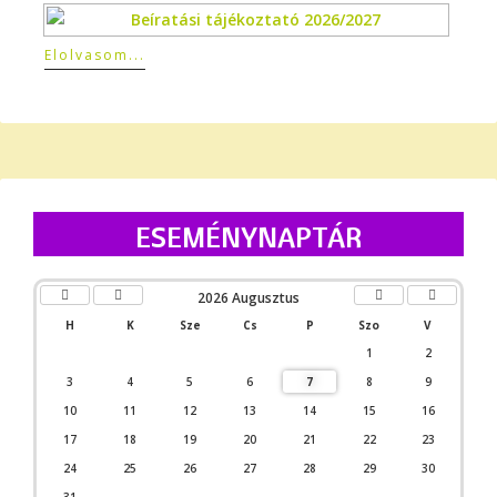
Elolvasom...
Előző
Előző
Következő
Következő
év
hónap
hónap
év
ESEMÉNYNAPTÁR
2026 Augusztus
H
K
Sze
Cs
P
Szo
V
1
2
3
4
5
6
7
8
9
10
11
12
13
14
15
16
17
18
19
20
21
22
23
24
25
26
27
28
29
30