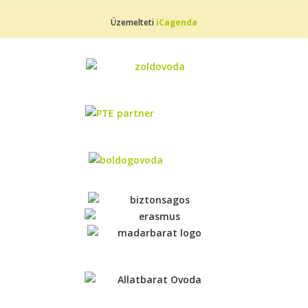
Üzemelteti
iCagenda