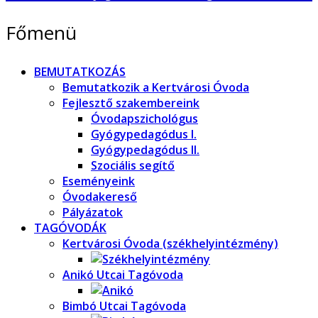
Főmenü
BEMUTATKOZÁS
Bemutatkozik a Kertvárosi Óvoda
Fejlesztő szakembereink
Óvodapszichológus
Gyógypedagódus I.
Gyógypedagódus II.
Szociális segítő
Eseményeink
Óvodakereső
Pályázatok
TAGÓVODÁK
Kertvárosi Óvoda (székhelyintézmény)
Anikó Utcai Tagóvoda
Bimbó Utcai Tagóvoda