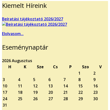
Kiemelt Híreink
Beíratási tájékoztató 2026/2027
Elolvasom...
Eseménynaptár
2026 Augusztus
H
K
Sze
Cs
P
Szo
V
1
2
3
4
5
6
7
8
9
10
11
12
13
14
15
16
17
18
19
20
21
22
23
24
25
26
27
28
29
30
31