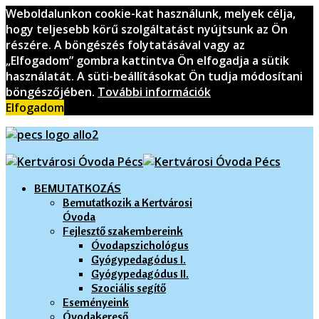
Előző
Előző
Következő
Következő
Weboldalunkon cookie-kat használunk, melyek célja,
év
hónap
év
hónap
hogy teljesebb körű szolgáltatást nyújtsunk az Ön
részére. A böngészés folytatásával vagy az
„Elfogadom” gombra kattintva Ön elfogadja a sütik
használatát. A süti-beállításokat Ön tudja módosítani
böngészőjében.
További információk
Elfogadom
BEMUTATKOZÁS
Bemutatkozik a Kertvárosi
Óvoda
Fejlesztő szakembereink
Óvodapszichológus
Gyógypedagódus I.
Gyógypedagódus II.
Szociális segítő
Eseményeink
Óvodakereső