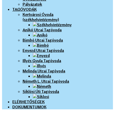
Pályázatok
TAGÓVODÁK
Kertvárosi Óvoda
(székhelyintézmény)
Anikó Utcai Tagóvoda
Bimbó Utcai Tagóvoda
Enyezd Utcai Tagóvoda
Illyés Gyula Tagóvoda
Melinda Utcai Tagóvoda
Németh L. Utcai Tagóvoda
Siklósi Úti Tagóvoda
ELÉRHETŐSÉGEK
DOKUMENTUMOK