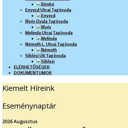
Enyezd Utcai Tagóvoda
Illyés Gyula Tagóvoda
Melinda Utcai Tagóvoda
Németh L. Utcai Tagóvoda
Siklósi Úti Tagóvoda
ELÉRHETŐSÉGEK
DOKUMENTUMOK
Kiemelt Híreink
Eseménynaptár
2026 Augusztus