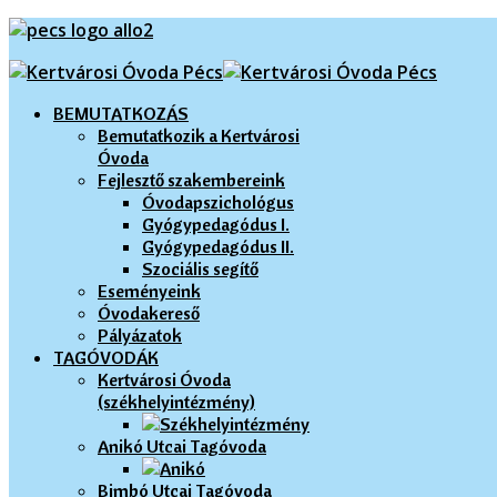
Előző
Előző
Következő
Következő
év
hónap
év
hónap
BEMUTATKOZÁS
Bemutatkozik a Kertvárosi
Óvoda
Fejlesztő szakembereink
Óvodapszichológus
Gyógypedagódus I.
Gyógypedagódus II.
Szociális segítő
Eseményeink
Óvodakereső
Pályázatok
TAGÓVODÁK
Kertvárosi Óvoda
(székhelyintézmény)
Anikó Utcai Tagóvoda
Bimbó Utcai Tagóvoda