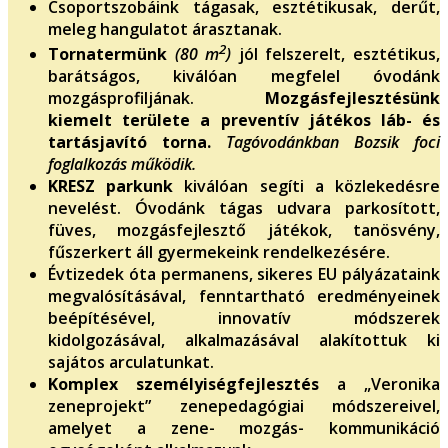
Csoportszobáink tágasak, esztétikusak, derűt,
meleg hangulatot árasztanak.
2
Tornatermünk
(80 m
)
jól felszerelt, esztétikus,
barátságos, kiválóan megfelel óvodánk
mozgásprofiljának.
Mozgásfejlesztésünk
kiemelt területe a preventív játékos láb- és
tartásjavító torna.
Tagóvodánkban Bozsik foci
foglalkozás működik.
KRESZ parkunk
kiválóan segíti a közlekedésre
nevelést. Óvodánk tágas udvara parkosított,
füves, mozgásfejlesztő játékok, tanösvény,
fűszerkert áll gyermekeink rendelkezésére.
Évtizedek óta permanens, sikeres EU pályázataink
megvalósításával, fenntartható eredményeinek
beépítésével, innovatív módszerek
kidolgozásával, alkalmazásával alakítottuk ki
sajátos arculatunkat.
Komplex személyiségfejlesztés
a „Veronika
zeneprojekt” zenepedagógiai módszereivel,
amelyet a zene- mozgás- kommunikáció