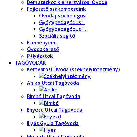
Bemutatkozik a Kertvárosi Óvoda
Fejlesztő szakembereink
Óvodapszichológus
Gyógypedagódus I.
Gyógypedagódus II.
Szociális segítő
Eseményeink
Óvodakereső
Pályázatok
TAGÓVODÁK
Kertvárosi Óvoda (székhelyintézmény)
Anikó Utcai Tagóvoda
Bimbó Utcai Tagóvoda
Enyezd Utcai Tagóvoda
Illyés Gyula Tagóvoda
Melinda Utcai Tagóvoda