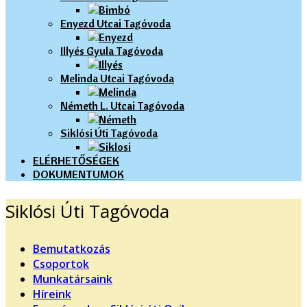
Enyezd Utcai Tagóvoda
Illyés Gyula Tagóvoda
Melinda Utcai Tagóvoda
Németh L. Utcai Tagóvoda
Siklósi Úti Tagóvoda
ELÉRHETŐSÉGEK
DOKUMENTUMOK
Siklósi Úti Tagóvoda
Bemutatkozás
Csoportok
Munkatársaink
Híreink