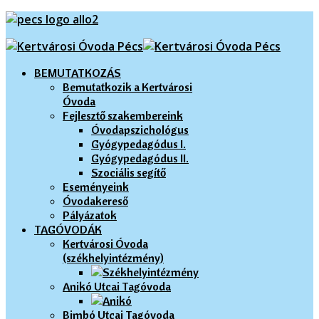
BEMUTATKOZÁS
Bemutatkozik a Kertvárosi
Óvoda
Fejlesztő szakembereink
Óvodapszichológus
Gyógypedagódus I.
Gyógypedagódus II.
Szociális segítő
Eseményeink
Óvodakereső
Pályázatok
TAGÓVODÁK
Kertvárosi Óvoda
(székhelyintézmény)
Anikó Utcai Tagóvoda
Bimbó Utcai Tagóvoda