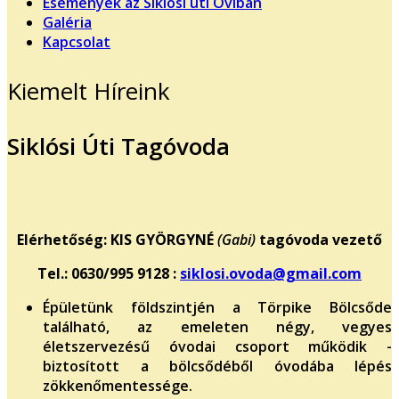
Események az Siklósi úti Oviban
Galéria
Kapcsolat
Kiemelt Híreink
Siklósi Úti Tagóvoda
Elérhetőség: KIS GYÖRGYNÉ
(Gabi)
tagóvoda vezető
Tel.: 0630/995 9128 :
siklosi.ovoda@gmail.com
Épületünk földszintjén a Törpike Bölcsőde
található, az emeleten négy, vegyes
életszervezésű óvodai csoport működik -
biztosított a bölcsődéből óvodába lépés
zökkenőmentessége.