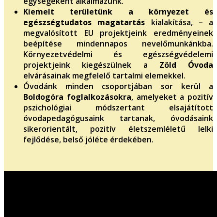
egységeként alkalmazunk.
Kiemelt területünk a környezet és
egészségtudatos magatartás
kialakítása, – a
megvalósított EU projektjeink eredményeinek
beépítése mindennapos nevelőmunkánkba.
Környezetvédelmi és egészségvédelemi
projektjeink kiegészülnek a
Zöld Óvoda
elvárásainak megfelelő tartalmi elemekkel.
Óvodánk minden csoportjában sor kerül a
Boldogóra foglalkozásokra
, amelyeket a pozitív
pszichológiai módszertant elsajátított
óvodapedagógusaink tartanak, óvodásaink
sikerorientált, pozitív életszemléletű lelki
fejlődése, belső jóléte érdekében.