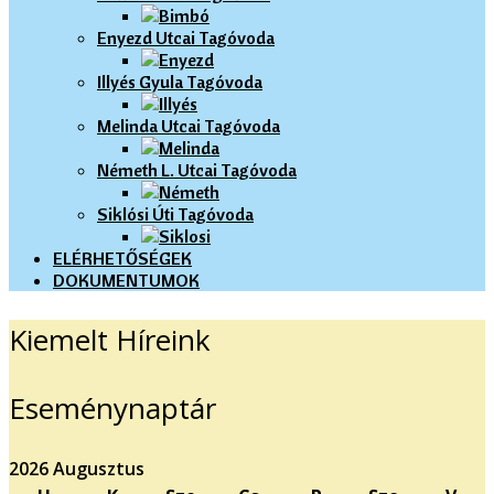
Enyezd Utcai Tagóvoda
Illyés Gyula Tagóvoda
Melinda Utcai Tagóvoda
Németh L. Utcai Tagóvoda
Siklósi Úti Tagóvoda
ELÉRHETŐSÉGEK
DOKUMENTUMOK
Kiemelt Híreink
Eseménynaptár
2026 Augusztus