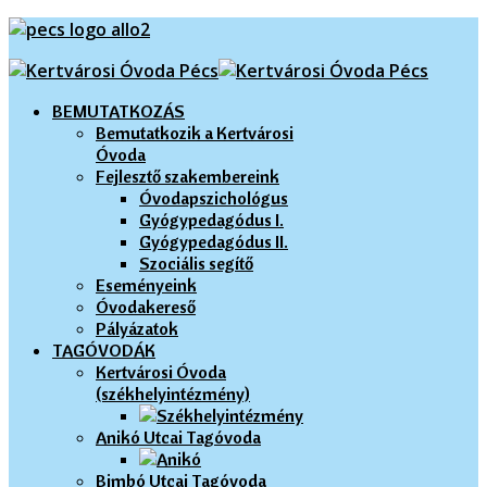
Előző
Előző
Következő
Következő
év
hónap
év
hónap
BEMUTATKOZÁS
Bemutatkozik a Kertvárosi
Óvoda
Fejlesztő szakembereink
Óvodapszichológus
Gyógypedagódus I.
Gyógypedagódus II.
Szociális segítő
Eseményeink
Óvodakereső
Pályázatok
TAGÓVODÁK
Kertvárosi Óvoda
(székhelyintézmény)
Anikó Utcai Tagóvoda
Bimbó Utcai Tagóvoda