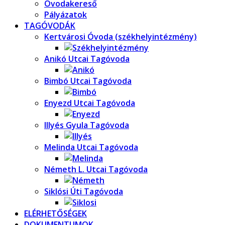
Óvodakereső
Pályázatok
TAGÓVODÁK
Kertvárosi Óvoda (székhelyintézmény)
Anikó Utcai Tagóvoda
Bimbó Utcai Tagóvoda
Enyezd Utcai Tagóvoda
Illyés Gyula Tagóvoda
Melinda Utcai Tagóvoda
Németh L. Utcai Tagóvoda
Siklósi Úti Tagóvoda
ELÉRHETŐSÉGEK
DOKUMENTUMOK