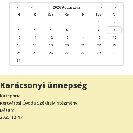
2026 Augusztus
H
K
Sze
Cs
P
Szo
V
1
2
3
4
5
6
7
8
9
10
11
12
13
14
15
16
17
18
19
20
21
22
23
24
25
26
27
28
29
30
31
Karácsonyi ünnepség
Kategória
Kertvárosi Óvoda Székhelyintézmény
Dátum:
2025-12-17